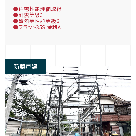
●住宅性能評価取得
●耐震等級3
●断熱等性能等級6
●フラット35S 金利A
新築戸建