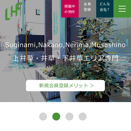
会員
どんな
掲載中
登録
会社？
の物件