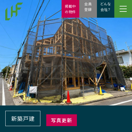
会員
どんな
掲載中
登録
会社？
の物件
新築戸建
写真更新