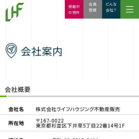
会員
どんな
掲載中
登録
会社？
の物件
会社案内
会社概要
会社名
株式会社ライフハウジング不動産販売
〒167-0022
所在地
東京都杉並区下井草5丁目22番14号1F