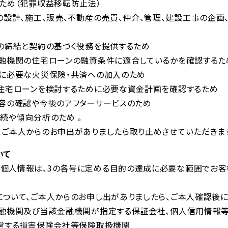
のため（犯罪収益移転防止法）
の設計、施工、販売、不動産の売買、仲介、管理、建設工事の企画
約の締結と契約の基づく役務を提供するため
金融機関の住宅ローンの融資条件に適合しているかを確認するた
れに必要な火災保険・共済への加入のため
い住宅ローンを検討するために必要な資金計画を確認するため
内容の確認や今後のアフターサービスのため
続や傾向分析のため 。
、ご本人からのお申出がありましたら取り止めさせていただきま
いて
の個人情報は、3の各号に定める目的の達成に必要な範囲でお
について、ご本人からのお申し出がありましたら、ご本人確認後
金融機関及び当該金融機関が指定する保証会社、個人信用情報
運営する損害保険会社等保険取扱機関