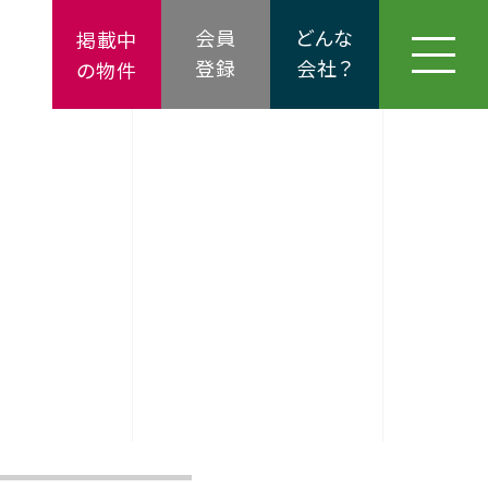
会員
どんな
掲載中
登録
会社？
の物件