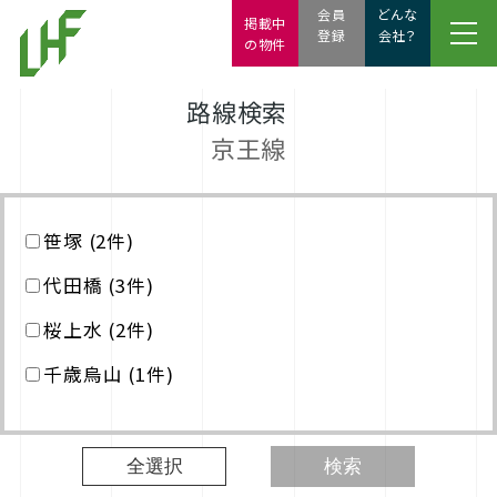
会員
どんな
掲載中
登録
会社？
の物件
路線検索
京王線
笹塚 (2件)
代田橋 (3件)
桜上水 (2件)
千歳烏山 (1件)
全選択
検索