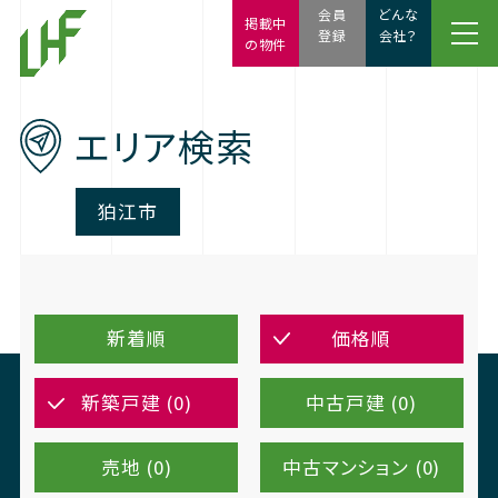
会員
どんな
掲載中
登録
会社？
の物件
エリア検索
狛江市
新着順
価格順
新築戸建 (0)
中古戸建 (0)
売地 (0)
中古マンション (0)