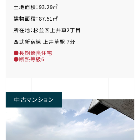
土地面積：93.29㎡
建物面積：87.51㎡
所在地：杉並区上井草2丁目
西武新宿線 上井草駅 7分
●長期優良住宅
●断熱等級6
中古マンション