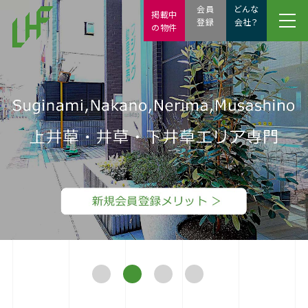
会員
どんな
掲載中
登録
会社？
の物件