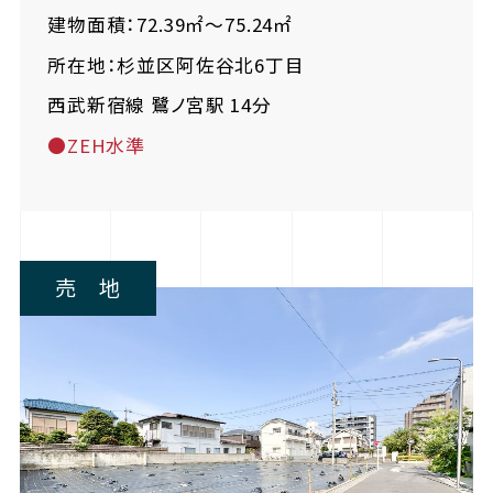
建物面積：72.39㎡～75.24㎡
所在地：杉並区阿佐谷北6丁目
西武新宿線 鷺ノ宮駅 14分
●ZEH水準
売 地