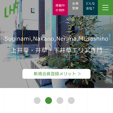
会員
どんな
掲載中
登録
会社？
の物件