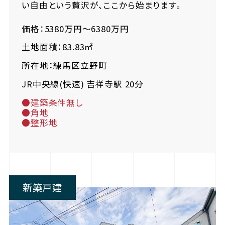
い自由という贅沢が、ここから始まります。
価格：5380万円～6380万円
土地面積：83.83㎡
所在地：練馬区立野町
JR中央線(快速) 吉祥寺駅 20分
●建築条件無し
●角地
●整形地
新築戸建