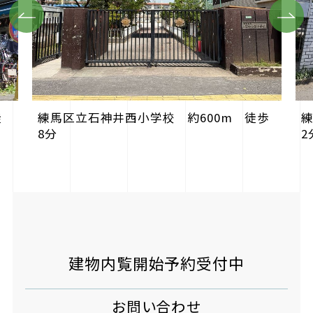
Previous
Next
徒
練
練馬区立石神井西小学校 約600m 徒歩
2
8分
建物内覧開始予約受付中
お問い合わせ