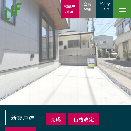
会員
どんな
掲載中
登録
会社？
の物件
新築戸建
完成
価格改定