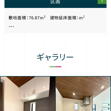
区画
2
2
敷地面積：76.87m
建物延床面積：m
---
ギャラリー